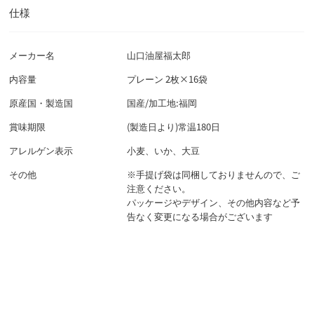
仕様
メーカー名
山口油屋福太郎
内容量
プレーン 2枚×16袋
原産国・製造国
国産/加工地:福岡
賞味期限
(製造日より)常温180日
アレルゲン表示
小麦、いか、大豆
その他
※手提げ袋は同梱しておりませんので、ご
注意ください。
パッケージやデザイン、その他内容など予
告なく変更になる場合がございます