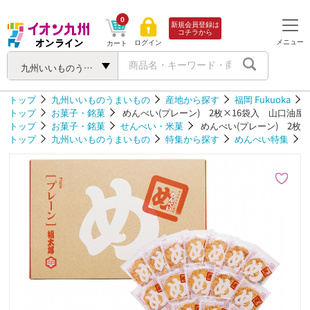
0
新規会員登録は
コチラから
メニュー
ログイン
カート
九州いいものうまいもの
トップ
九州いいものうまいもの
産地から探す
福岡 Fukuoka
トップ
お菓子・銘菓
めんべい(プレーン) 2枚×16袋入 山口油屋
トップ
お菓子・銘菓
せんべい・米菓
めんべい(プレーン) 2枚
トップ
九州いいものうまいもの
特集から探す
めんべい特集