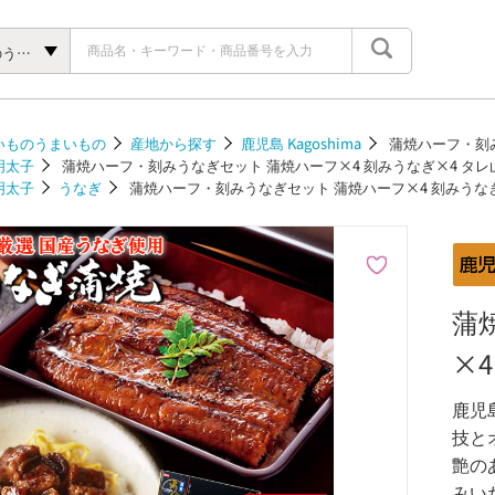
九州いいものうまいもの
いものうまいもの
産地から探す
鹿児島 Kagoshima
蒲焼ハーフ・刻み
明太子
蒲焼ハーフ・刻みうなぎセット 蒲焼ハーフ×4 刻みうなぎ×4 タレ
明太子
うなぎ
蒲焼ハーフ・刻みうなぎセット 蒲焼ハーフ×4 刻みうなぎ
蒲
×
鹿児
技と
艶の
みい