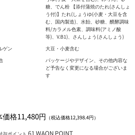
糖、でん粉 【添付蒲焼のたれ(さんしょ
う付)】たれ(しょうゆ(小麦・大豆を含
む、国内製造)、水飴、砂糖、醗酵調味
料/カラメル色素、調味料(アミノ酸
等)、V.B1)、さんしょう(さんしょう)
ルゲン
大豆・小麦含む
他
パッケージやデザイン、その他内容な
ど予告なく変更になる場合がございま
す
価格11,480円
（税込価格12,398.4円）
61 WAON POINT
付与ポイント