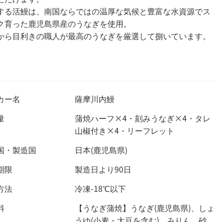
する活鰻は、南国ならではの温厚な気候と豊富な水資源でス
ク育った鹿児島県産のうなぎを使用。
から目利きの職人が最高のうなぎを厳選して捌いています。
カー名
薩摩川内鰻
量
蒲焼ハーフ×4・刻みうなぎ×4・タレ
山椒付き×4・リーフレット
国・製造国
日本(鹿児島県)
期限
製造日より90日
方法
冷凍-18℃以下
料
【うなぎ蒲焼】うなぎ(鹿児島県)、しょ
うゆ(小麦・大豆を含む)、みりん、砂