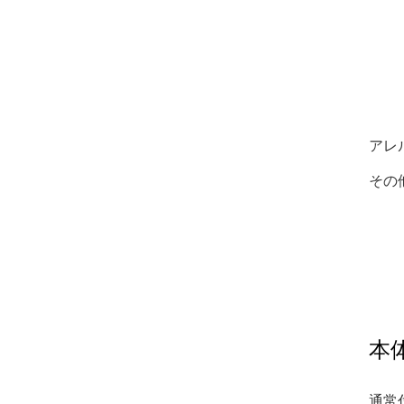
アレ
その
本体
通常