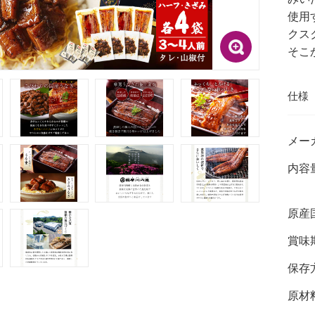
使用
クス
そこ
仕様
メー
内容
原産
賞味
保存
原材