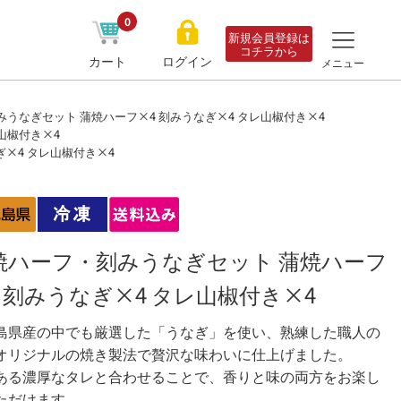
0
新規会員登録は
コチラから
カート
ログイン
メニュー
うなぎセット 蒲焼ハーフ×4 刻みうなぎ×4 タレ山椒付き×4
山椒付き×4
×4 タレ山椒付き×4
焼ハーフ・刻みうなぎセット 蒲焼ハーフ
4 刻みうなぎ×4 タレ山椒付き×4
島県産の中でも厳選した「うなぎ」を使い、熟練した職人の
オリジナルの焼き製法で贅沢な味わいに仕上げました。
ある濃厚なタレと合わせることで、香りと味の両方をお楽し
ただけます。