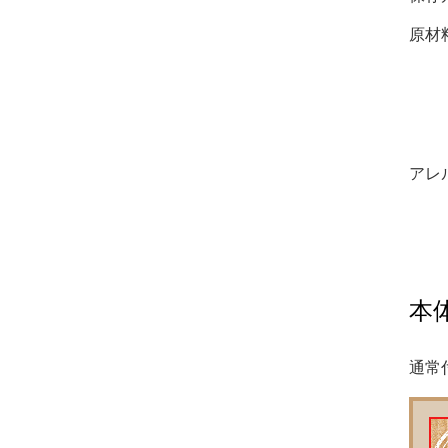
原材
アレ
本体
通常