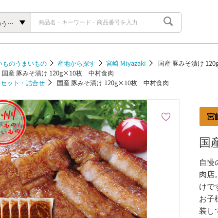
九州いいものうまいもの
いものうまいもの
産地から探す
宮崎 Miyazaki
国産 豚みそ漬け 12
国産 豚みそ漬け 120g×10枚 中村食肉
セット・詰合せ
国産 豚みそ漬け 120g×10枚 中村食肉
国産
自慢
肉店
けで
お子
装し