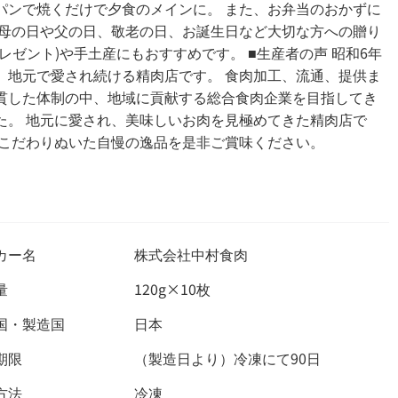
パンで焼くだけで夕食のメインに。 また、お弁当のおかずに
 母の日や父の日、敬老の日、お誕生日など大切な方への贈り
プレゼント)や手土産にもおすすめです。 ■生産者の声 昭和6年
。地元で愛され続ける精肉店です。 食肉加工、流通、提供ま
貫した体制の中、地域に貢献する総合食肉企業を目指してき
た。 地元に愛され、美味しいお肉を見極めてきた精肉店で
 こだわりぬいた自慢の逸品を是非ご賞味ください。
カー名
株式会社中村食肉
量
120g×10枚
国・製造国
日本
期限
（製造日より）冷凍にて90日
方法
冷凍