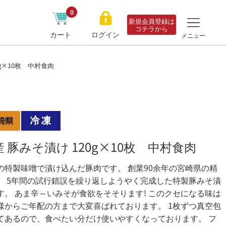
0
新規会員登録は
コチラから
カート
ログイン
メニュー
0g×10枚 中村食肉
 豚みそ漬け 120g×10枚 中村食肉
の特製味噌で漬け込んだ豚肉です。 創業90余年の宮崎県の精
。 5年間の試行錯誤を繰り返しようやく完成した特製豚みそ漬
す。 あま辛～いみそが食欲をそそります! このクセになる味は
様からご年配の方まで大変喜ばれております。 1枚ずつ真空包
てあるので、食べたい分だけ使いやすくなっております。 フ