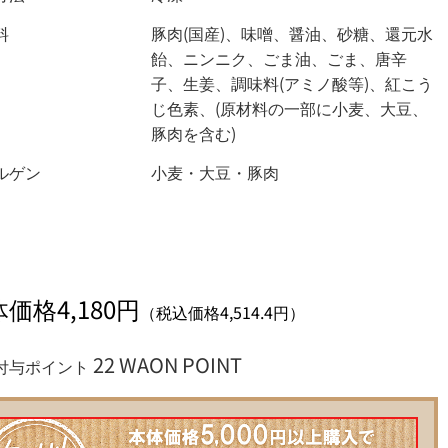
料
豚肉(国産)、味噌、醤油、砂糖、還元水
飴、ニンニク、ごま油、ごま、唐辛
子、生姜、調味料(アミノ酸等)、紅こう
じ色素、(原材料の一部に小麦、大豆、
豚肉を含む)
ルゲン
小麦・大豆・豚肉
価格4,180円
（税込価格4,514.4円）
22 WAON POINT
付与ポイント