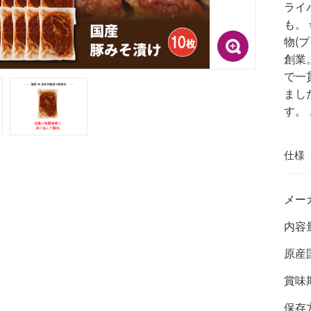
ライ
も。
物(
創業
で一
まし
す。
仕様
メー
内容
原産
賞味
保存