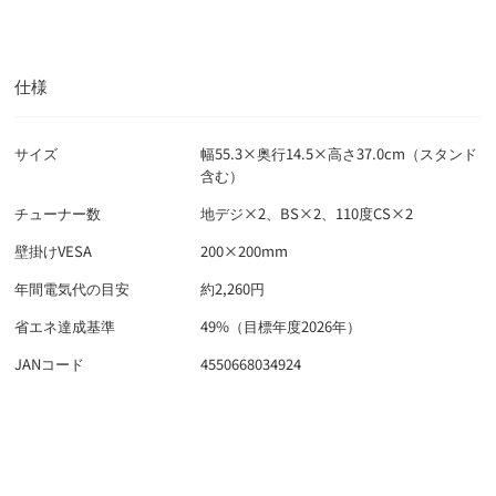
ホームワイド
イオンバイク
ザ・ビッグ
検索
仕様
◯
：店舗受取り可
×
：店舗受取り不可
サイズ
幅55.3×奥行14.5×高さ37.0cm（スタンド
含む）
福岡県 (17/25)
チューナー数
地デジ×2、BS×2、110度CS×2
イオン筑紫野店
◯
佐賀県 (3/5)
壁掛けVESA
200×200mm
イオン大牟田店
◯
年間電気代の目安
約2,260円
イオン佐賀店
×
長崎県 (6/11)
イオン大木店
×
イオン唐津店
◯
省エネ達成基準
49%（目標年度2026年）
イオン岡垣店
×
イオン佐世保白岳店
×
熊本県 (2/6)
イオン佐賀大和店
◯
JANコード
4550668034924
イオン糸島店
×
イオン東長崎店
◯
イオン江北店
◯
イオン大津店
停止中
大分県 (6/7)
イオン穂波店
◯
イオン大村店
◯
インナー＆カジュアルプラス有田店
×
イオン錦店
◯
イオン甘木店
◯
イオン有家店
◯
イオン高城店
◯
宮崎県 (6/7)
イオン宇城店
停止中
イオン福岡伊都店
◯
イオン大塔店
◯
イオン光吉店
◯