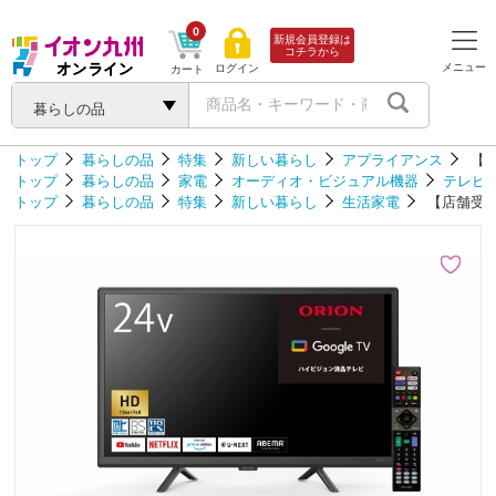
0
新規会員登録は
コチラから
メニュー
ログイン
カート
暮らしの品
トップ
暮らしの品
特集
新しい暮らし
アプライアンス
【店
トップ
暮らしの品
家電
オーディオ・ビジュアル機器
テレビ
トップ
暮らしの品
特集
新しい暮らし
生活家電
【店舗受取