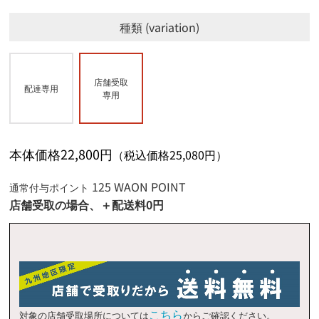
イオン天草店
◯
イオン日向店
◯
鹿児島県 (5/6)
イオン若松店
◯
イオン時津店
◯
イオン三光店
◯
種類
variation
イオン熊本店
停止中
イオン都城店
◯
イオン香椎浜店
◯
イオン島原店
×
イオン挾間店
◯
イオン鹿児島店
◯
イオン八代店
×
イオン宮崎店
◯
イオン八幡東店
◯
イオン佐世保四ヶ町店
×
イオンパークプレイス大分店
◯
イオン姶良店
◯
イオン多々良店
◯
店舗受取
配達専用
イオン福岡店
◯
イオン長崎店
×
イオン湯布院店
×
イオン隼人国分店
◯
専用
イオン延岡店
◯
イオン直方店
◯
イオンチトセピア店
◯
イオン日田店
◯
イオンかのや店
◯
イオン南宮崎店
×
イオン福津店
◯
イオン壱岐店
×
イオンプラザ大島店
×
イオン都城駅前店
◯
本体価格22,800円
（税込価格25,080円）
イオン大野城店
◯
イオン鹿児島中央店
◯
イオン戸畑店
◯
125 WAON POINT
通常付与ポイント
店舗受取の場合、＋配送料0円
イオン小郡店
◯
イオン乙金店
×
イオンショッパーズ福岡店
×
イオン原店
◯
イオンなかま店
×
こちら
対象の店舗受取場所については
からご確認ください。