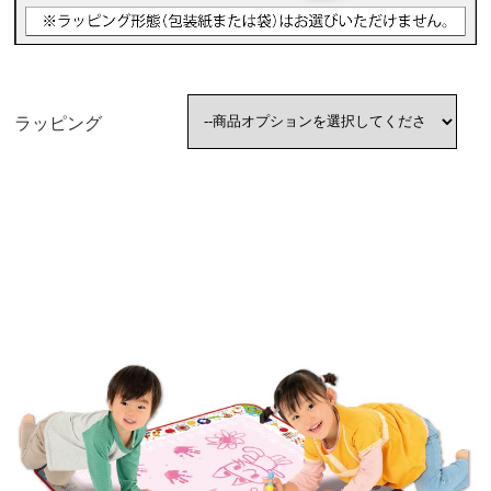
イオン乙金店
×
イオンショッパーズ福岡店
×
イオン原店
◯
ラッピング
イオンなかま店
×
イオン二日市店
×
エクスプレス野芥駅前店/イオン野芥店
×
イオンスタイル笹丘店
◯
イオンマリナタウン店
◯