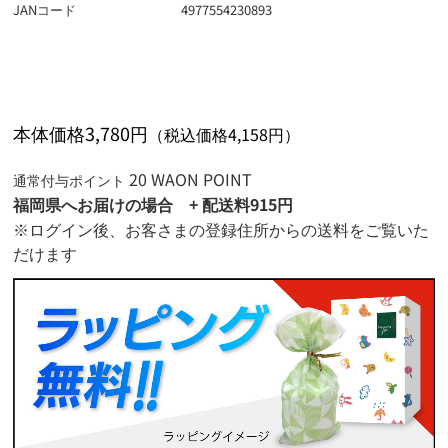
イオン岡垣店
×
イオン佐世保白岳店
×
JANコード
4977554230893
熊本県 (2/6)
イオン佐賀大和店
◯
イオン糸島店
×
イオン東長崎店
◯
イオン江北店
◯
イオン大津店
停止中
大分県 (5/7)
イオン穂波店
◯
イオン大村店
◯
イオン錦店
◯
イオン甘木店
◯
イオン有家店
◯
イオン高城店
◯
宮崎県 (6/7)
イオン宇城店
×
本体価格3,780円
（税込価格4,158円）
イオン福岡伊都店
◯
イオン大塔店
◯
イオン光吉店
×
イオン天草店
◯
イオン日向店
◯
鹿児島県 (6/6)
イオン若松店
◯
イオン時津店
◯
イオン三光店
◯
20 WAON POINT
通常付与ポイント
イオン熊本店
停止中
イオン都城店
◯
イオン香椎浜店
◯
イオン島原店
×
イオン挾間店
◯
イオン鹿児島店
◯
福岡県へお届けの場合 + 配送料915円
イオン八代店
停止中
イオン宮崎店
◯
※ログイン後、お客さまの登録住所からの送料をご覧いた
イオン八幡東店
◯
イオン佐世保四ヶ町店
×
イオンパークプレイス大分店
◯
イオン姶良店
◯
イオン多々良店
◯
だけます
イオン福岡店
◯
イオン長崎店
×
イオン湯布院店
×
イオン隼人国分店
◯
イオン延岡店
◯
イオン直方店
◯
イオンチトセピア店
◯
イオン日田店
◯
イオンかのや店
◯
イオン南宮崎店
×
イオン福津店
×
イオン壱岐店
◯
イオンプラザ大島店
◯
イオン都城駅前店
◯
イオン大野城店
◯
イオン鹿児島中央店
◯
イオン戸畑店
◯
イオン小郡店
◯