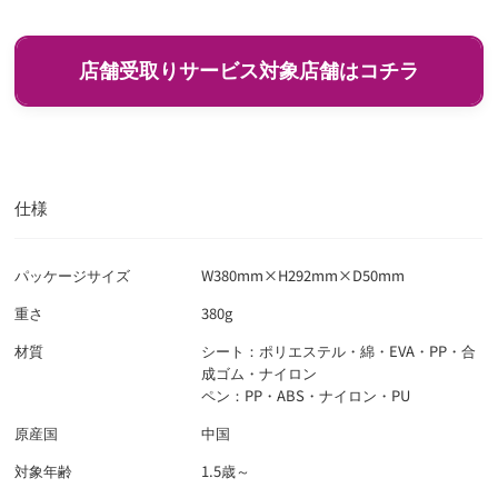
店舗受取りサービス対象店舗はコチラ
イオン
マックスバリュ
エクスプレス
ホームワイド
イオンバイク
ザ・ビッグ
ジョイフルサン
その他
仕様
検索
パッケージサイズ
W380mm×H292mm×D50mm
◯
：店舗受取り可
×
：店舗受取り不可
重さ
380g
福岡県 (16/25)
材質
シート：ポリエステル・綿・EVA・PP・合
成ゴム・ナイロン
イオン筑紫野店
◯
ペン：PP・ABS・ナイロン・PU
佐賀県 (3/4)
イオン大牟田店
◯
原産国
中国
イオン佐賀店
×
長崎県 (7/11)
イオン大木店
×
対象年齢
1.5歳～
イオン唐津店
◯