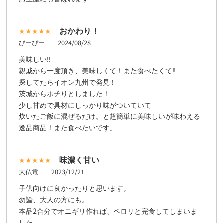
おかわり！
びーぴー
2024/08/28
美味しい‼︎
親戚から一度頂き、美味しくて！また食べたくて‼︎
探してたらイオン九州で発見！
茨城からポチりとしました！
少し甘めで具材にしっかり味がついていて
炊いたご飯に混ぜるだけ。と超簡単に美味しいが味わえる
逸品商品！また食べたいです。
味濃く甘い
大仏電
2023/12/21
子供向けに良かったりと思います。
勿論、大人の方にも。
本品2合分でオニギリ作れば、ペロリと完食してしまいま
した。