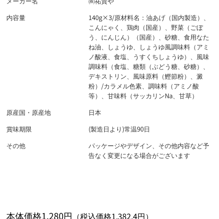
メーカー名
㈱祐貴や
内容量
140g×3/原材料名：油あげ（国内製造）、
こんにゃく、鶏肉（国産）、野菜（ごぼ
う、にんじん）（国産）、砂糖、食用なた
ね油、しょうゆ、しょうゆ風調味料（アミ
ノ酸液、食塩、うすくちしょうゆ）、風味
調味料（食塩、糖類（ぶどう糖、砂糖）、
デキストリン、風味原料（鰹節粉）、澱
粉）/カラメル色素、調味料（アミノ酸
等）、甘味料（サッカリンNa、甘草）
原産国・原産地
日本
賞味期限
(製造日より)常温90日
その他
パッケージやデザイン、その他内容など予
告なく変更になる場合がございます
本体価格1,280円
（税込価格1,382.4円）