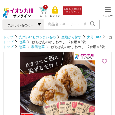
0
新規会員登録は
コチラから
メニュー
ログイン
カート
九州いいものうまいもの
トップ
九州いいものうまいもの
産地から探す
大分 Oita
ばあ
トップ
惣菜
ばあばあのかしわめし 2合用×3袋
トップ
惣菜
和風惣菜
ばあばあのかしわめし 2合用×3袋