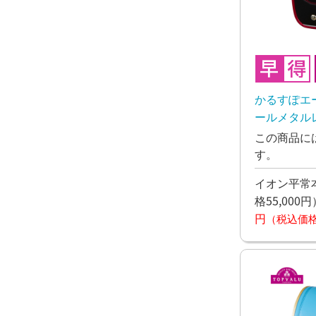
かるすぽエ
ールメタルレ
予定
この商品に
す。
イオン平常本
格55,000円
円
（税込価格4