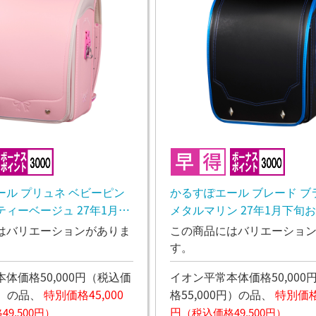
ール プリュネ ベビーピン
かるすぽエール ブレード ブ
ィーベージュ 27年1月下
メタルマリン 27年1月下旬
定
はバリエーションがありま
この商品にはバリエーショ
す。
体価格50,000円
（税込価
イオン平常本体価格50,000
）
の品、
特別価格45,000
格55,000円）
の品、
特別価格4
円
9,500円）
（税込価格49,500円）