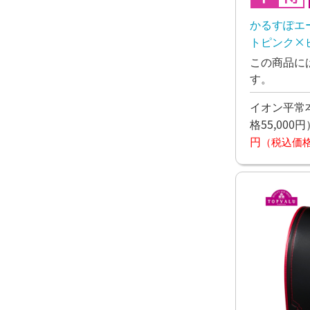
かるすぽエ
トピンク×ピ
月下旬お渡
この商品に
す。
イオン平常本
格55,000円
円
（税込価格4