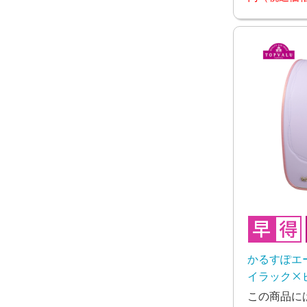
かるすぽエ
イラック×ピ
月下旬お渡
この商品に