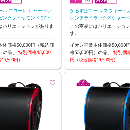
ール フローレ シャーベッ
かるすぽエール スウィートガ
ンクダイヤモンド 27年1
レンチライラック×シャー
し予定
ク 27年1月下旬お渡し予定
はバリエーションがありま
この商品にはバリエーショ
す。
体価格50,000円
（税込価
イオン平常本体価格50,000
）
の品、
特別価格45,000
格55,000円）
の品、
特別価格4
円
9,500円）
（税込価格49,500円）