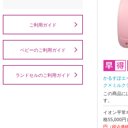
ご利用ガイド
ベビーのご利用ガイド
ランドセルのご利用ガイド
かるすぽエ
ク×ミルクテ
旬お渡し予
この商品に
す。
イオン平常本
格55,000円
円
（税込価格4