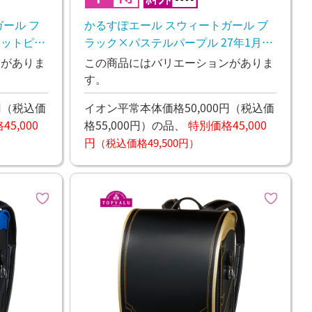
ール フ
かるすぽエール スウィートガール ブ
ベットピン
ラック×パステルパープル 27年1月下
旬お渡し予定
ンがありま
この商品にはバリエーションがありま
す。
円
（税込価
イオン平常本体価格50,000円
（税込価
5,000
格55,000円）
の品、
特別価格45,000
円
（税込価格49,500円）