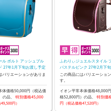
ール ボルト アッシュブル
ふわりぃジュエルスタイル 
 27年1月下旬お渡し予定
パステルピンク 27年2月下
定
はバリエーションがありま
この商品にはバリエーショ
す。
体価格50,000円
（税込価
イオン平常本体価格48,000
）
の品、
特別価格45,000
格52,800円）
の品、
特別価格4
円
9,500円）
（税込価格47,520円）