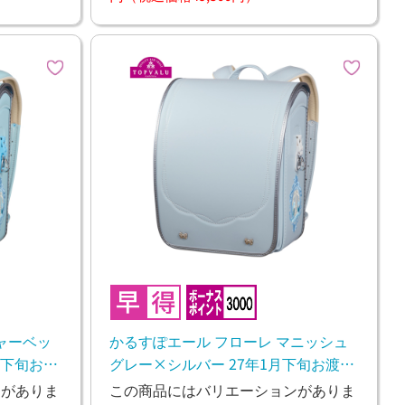
ャーベッ
かるすぽエール フローレ マニッシュ
月下旬お渡
グレー×シルバー 27年1月下旬お渡し
予定
ンがありま
この商品にはバリエーションがありま