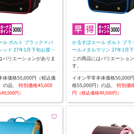
ール ボルト ブラック×パ
かるすぽエール ボルト ブラ
ッド 27年1月下旬お渡し
ールメタルマリン 27年1月
予定
はバリエーションがありま
この商品にはバリエーショ
す。
体価格50,000円
（税込価
イオン平常本体価格50,000
）
の品、
特別価格45,000
格55,000円）
の品、
特別価格4
円
9,500円）
（税込価格49,500円）