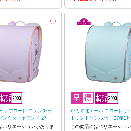
ール フローレ フレンチラ
かるすぽエール フローレ シ
ンクダイヤモンド 27年1
トミント×シルバー 27年1
し予定
し予定
はバリエーションがありま
この商品にはバリエーショ