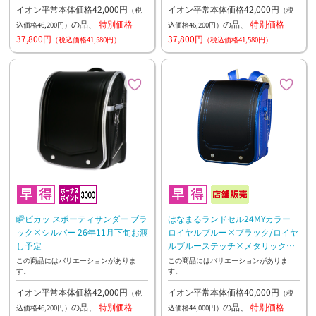
イオン平常本体価格42,000円
イオン平常本体価格42,000円
（税
（税
の品、
特別価格
の品、
特別価格
込価格46,200円）
込価格46,200円）
37,800円
37,800円
（税込価格41,580円）
（税込価格41,580円）
瞬ピカッ スポーティサンダー ブラ
はなまるランドセル24MYカラー
ック×シルバー 26年11月下旬お渡
ロイヤルブルー×ブラック/ロイヤ
し予定
ルブルーステッチ×メタリックブ
ルー
この商品にはバリエーションがありま
この商品にはバリエーションがありま
す。
す。
イオン平常本体価格42,000円
イオン平常本体価格40,000円
（税
（税
の品、
特別価格
の品、
特別価格
込価格46,200円）
込価格44,000円）