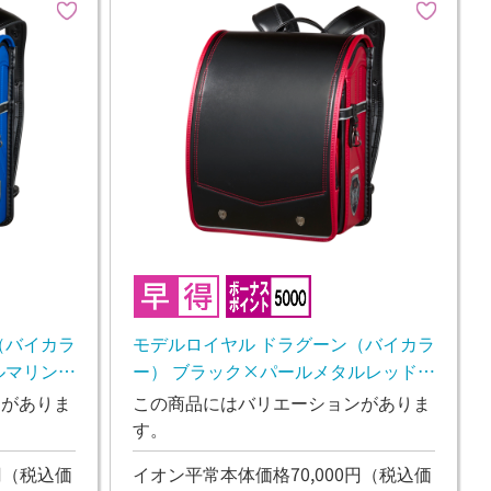
（バイカラ
モデルロイヤル ドラグーン（バイカラ
ルマリン
ー） ブラック×パールメタルレッド
26年11月下旬お渡し予定
ンがありま
この商品にはバリエーションがありま
す。
円
（税込価
イオン平常本体価格70,000円
（税込価