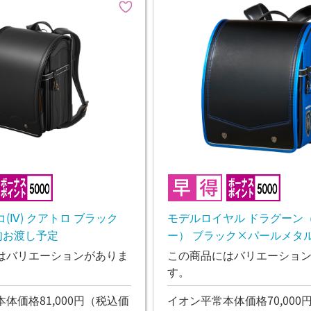
(Ⅳ) クアトロ ブラック
モデルロイヤル ドラグーン
旬お渡し予定
ー） ブラック×パールメタ
26年11月下旬お渡し予定
はバリエーションがありま
この商品にはバリエーショ
す。
体価格81,000円
（税込価
イオン平常本体価格70,000