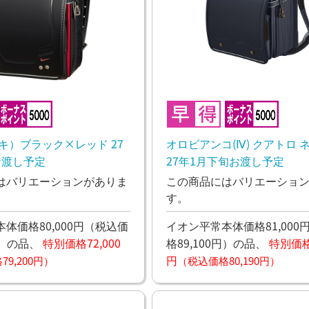
イキ）ブラック×レッド 27
オロビアンコ(Ⅳ) クアトロ 
お渡し予定
27年1月下旬お渡し予定
はバリエーションがありま
この商品にはバリエーショ
す。
体価格80,000円
（税込価
イオン平常本体価格81,000
）
の品、
特別価格72,000
格89,100円）
の品、
特別価格7
円
9,200円）
（税込価格80,190円）