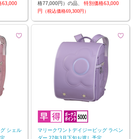
3,000
格77,000円）
の品、
特別価格63,000
円
（税込価格69,300円）
グ シェル
マリークワントデイジービッグ ラベン
予定
ダー 27年3月下旬お渡し予定