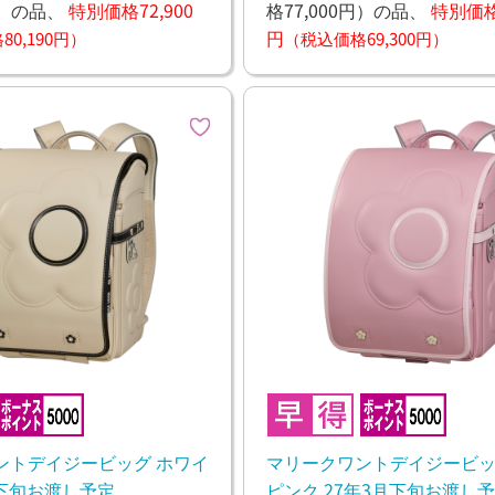
）
の品、
特別価格72,900
格77,000円）
の品、
特別価格6
円
0,190円）
（税込価格69,300円）
ントデイジービッグ ホワイ
マリークワントデイジービッ
月下旬お渡し予定
ピンク 27年3月下旬お渡し