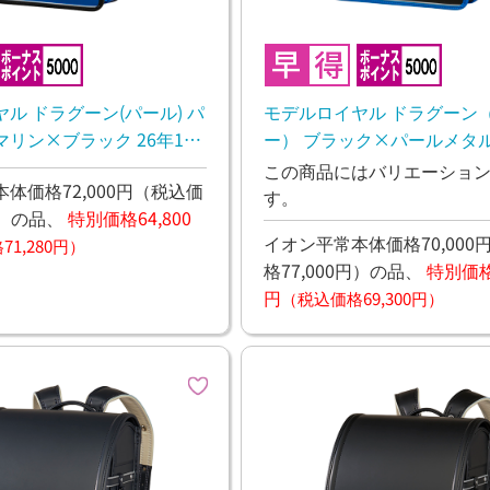
ル ドラグーン(パール) パ
モデルロイヤル ドラグーン
リン×ブラック 26年11
ー） ブラック×パールメタ
し予定
26年11月下旬お渡し予定
この商品にはバリエーショ
体価格72,000円
（税込価
す。
）
の品、
特別価格64,800
イオン平常本体価格70,000
1,280円）
格77,000円）
の品、
特別価格6
円
（税込価格69,300円）