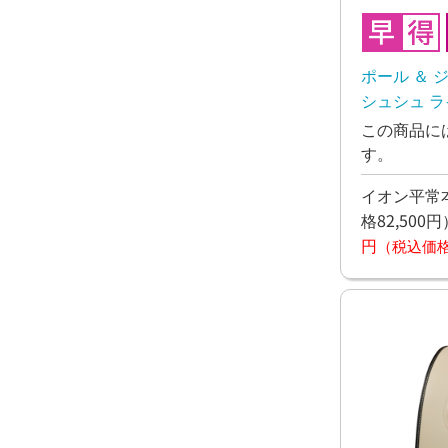
ポール ＆
シュシュ ラ
し予定
この商品に
す。
イオン平常本
格82,500円
円
（税込価格7