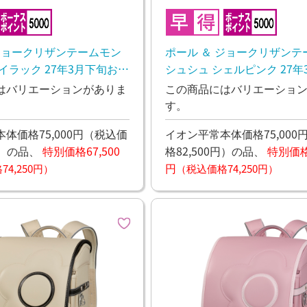
 ジョークリザンテームモン
ポール ＆ ジョークリザンテ
イラック 27年3月下旬お渡
シュシュ シェルピンク 27年
渡し予定
はバリエーションがありま
この商品にはバリエーショ
す。
体価格75,000円
（税込価
イオン平常本体価格75,000
）
の品、
特別価格67,500
格82,500円）
の品、
特別価格6
円
4,250円）
（税込価格74,250円）