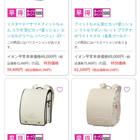
ミスタードーナツ×フィットちゃ
フィットちゃん安ピカッ+楽ッショ
ん コラボ 安ピカッ+楽ッション エ
ン リトルリボンパレット プラチナ
ンゼルクリーム（ベージュ） 27年
ホワイト×クロ（金具ゴールドメ
2月下旬お渡し予定
ッキ） 27年2月下旬お渡し予定
この商品にはバリエーションがありま
この商品にはバリエーションがありま
す。
す。
イオン平常本体価格66,000円
イオン平常本体価格69,000円
（税
（税
の品、
特別価格
の品、
特別価格
込価格72,600円）
込価格75,900円）
59,400円
62,100円
（税込価格65,340円）
（税込価格68,310円）