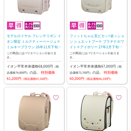
モデルロイヤル フレンチリボン イ
フィットちゃん安ピカッ+楽ッショ
オン限定 ミルクティーベージュ×
ン シュエットブーケ プラチナホワ
ミルキーブラウン 26年11月下旬お
イト×アイボリー 27年2月下旬お
渡し予定
渡し予定
この商品にはバリエーションがありま
この商品にはバリエーションがありま
す。
す。
イオン平常本体価格68,000円
イオン平常本体価格67,000円
（税
（税
の品、
特別価格
の品、
特別価格
込価格74,800円）
込価格73,700円）
61,200円
60,300円
（税込価格67,320円）
（税込価格66,330円）