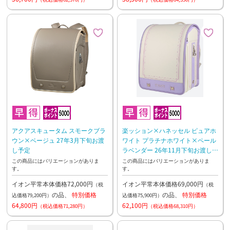
アクアスキュータム スモークブラ
楽ッション×ハネッセル ピュアホ
ウン×ベージュ 27年3月下旬お渡
ワイト プラチナホワイト×ペール
し予定
ラベンダー 26年11月下旬お渡し予
定
この商品にはバリエーションがありま
この商品にはバリエーションがありま
す。
す。
イオン平常本体価格72,000円
イオン平常本体価格69,000円
（税
（税
の品、
特別価格
の品、
特別価格
込価格79,200円）
込価格75,900円）
64,800円
62,100円
（税込価格71,280円）
（税込価格68,310円）