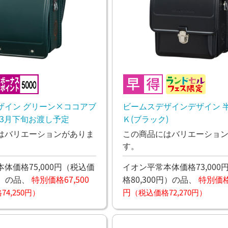
ザイン グリーン×ココアブ
ビームスデザインデザイン 半
年3月下旬お渡し予定
Ｋ(ブラック)
はバリエーションがありま
この商品にはバリエーショ
す。
体価格75,000円
（税込価
イオン平常本体価格73,000
）
の品、
特別価格67,500
格80,300円）
の品、
特別価格6
円
4,250円）
（税込価格72,270円）