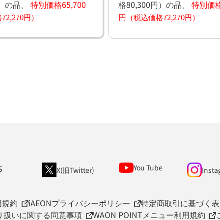
）
の品、
特別価格65,700
格80,300円）
の品、
特別価格6
円
2,270円）
（税込価格72,270円）
S
You Tube
X(旧Twitter)
Insta
用規約
iAEONプライバシーポリシー
特定商取引に基づく表
取り扱いに関する同意事項
WAON POINTメニュー利用規約