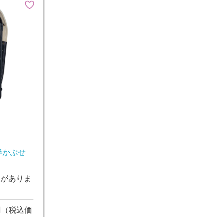
半かぶせ
ンがありま
円
（税込価