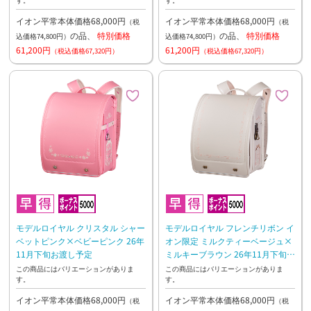
イオン平常本体価格68,000円
イオン平常本体価格68,000円
（税
（税
の品、
特別価格
の品、
特別価格
込価格74,800円）
込価格74,800円）
61,200円
61,200円
（税込価格67,320円）
（税込価格67,320円）
モデルロイヤル クリスタル シャー
モデルロイヤル フレンチリボン イ
ベットピンク×ベビーピンク 26年
オン限定 ミルクティーベージュ×
11月下旬お渡し予定
ミルキーブラウン 26年11月下旬お
渡し予定
この商品にはバリエーションがありま
この商品にはバリエーションがありま
す。
す。
イオン平常本体価格68,000円
イオン平常本体価格68,000円
（税
（税