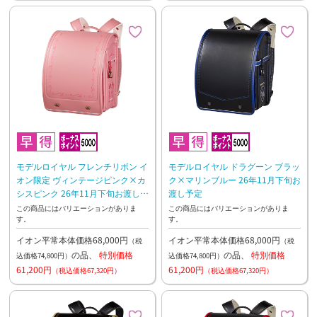
モデルロイヤル フレンチリボン イ
モデルロイヤル ドラグーン ブラッ
オン限定 ヴィンテージピンク×カ
ク×マリンブルー 26年11月下旬お
シスピンク 26年11月下旬お渡し予
渡し予定
定
この商品にはバリエーションがありま
この商品にはバリエーションがありま
す。
す。
イオン平常本体価格68,000円
イオン平常本体価格68,000円
（税
（税
の品、
特別価格
の品、
特別価格
込価格74,800円）
込価格74,800円）
61,200円
61,200円
（税込価格67,320円）
（税込価格67,320円）