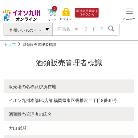
0
新規会員登録は
コチラから
メニュー
ログイン
カート
九州いいものうまいもの
トップ
酒類販売管理者標識
酒類販売管理者標識
販売場の名称及び所在地
イオン九州本部EC店舗 福岡県東区香椎浜二丁目8番30号
酒類販売管理者の氏名
大山 武尊