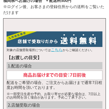
福岡県へお届けの場合 + 配送料500円
イオン乙金店
◯
※ログイン後、お客さまの登録住所からの送料をご覧いた
イオンショッパーズ福岡店
◯
だけます
イオン原店
◯
イオンなかま店
◯
イオン二日市店
◯
エクスプレス野芥駅前店/イオン野芥店
◯
こちら
対象の店舗受取場所については
からご確認ください。
イオンスタイル笹丘店
◯
【お渡しの目安】
イオンマリナタウン店
◯
1.配送の場合
配送をご希望の場合、ご注文からお届けまで通常7日程
度お時間を頂いております。
※一部受注生産や予約、お取り寄せが必要な場合は、7日以上
のお時間を頂く場合があります。予めご了承下さい。
2.店舗受取の場合