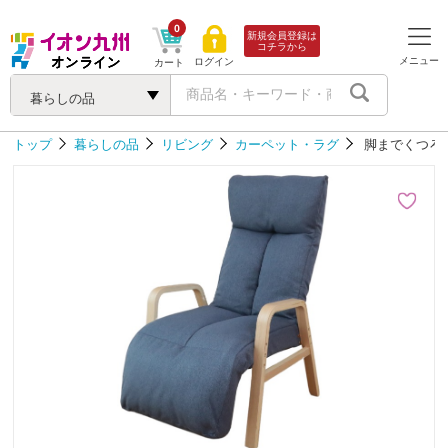
0
新規会員登録は
コチラから
メニュー
ログイン
カート
暮らしの品
トップ
暮らしの品
リビング
カーペット・ラグ
脚までくつろ