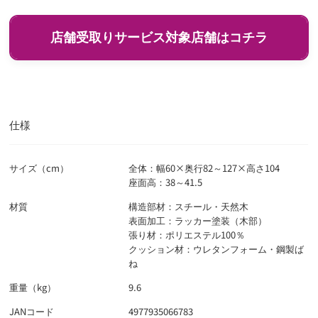
店舗受取りサービス対象店舗はコチラ
イオン
マックスバリュ
エクスプレス
ホームワイド
イオンバイク
ザ・ビッグ
ジョイフルサン
その他
仕様
検索
サイズ（cm）
全体：幅60×奥行82～127×高さ104
◯
：店舗受取り可
座面高：38～41.5
×
：店舗受取り不可
材質
構造部材：スチール・天然木
福岡県 (25/25)
表面加工：ラッカー塗装（木部）
張り材：ポリエステル100％
イオン筑紫野店
◯
クッション材：ウレタンフォーム・鋼製ば
佐賀県 (4/4)
ね
イオン大牟田店
◯
イオン佐賀店
◯
重量（kg）
9.6
長崎県 (11/11)
イオン大木店
◯
イオン唐津店
◯
JANコード
4977935066783
イオン岡垣店
◯
イオン佐世保白岳店
◯