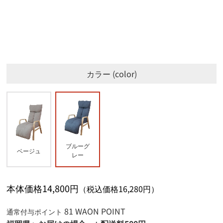
熊本県 (2/6)
イオン佐賀大和店
◯
イオン糸島店
◯
イオン東長崎店
◯
イオン江北店
◯
イオン大津店
停止中
大分県 (7/7)
イオン穂波店
◯
イオン大村店
◯
イオン錦店
◯
イオン甘木店
◯
イオン有家店
◯
イオン高城店
◯
宮崎県 (7/7)
イオン宇城店
停止中
イオン福岡伊都店
◯
イオン大塔店
◯
イオン光吉店
◯
イオン天草店
◯
イオン日向店
◯
カラー
color
鹿児島県 (6/6)
イオン若松店
◯
イオン時津店
◯
イオン三光店
◯
イオン熊本店
停止中
イオン都城店
◯
イオン香椎浜店
◯
イオン島原店
◯
イオン挾間店
◯
イオン鹿児島店
◯
イオン八代店
停止中
イオン宮崎店
◯
イオン八幡東店
◯
イオン佐世保四ヶ町店
◯
イオンパークプレイス大分店
◯
イオン姶良店
◯
イオン多々良店
◯
イオン福岡店
◯
イオン長崎店
◯
イオン湯布院店
◯
イオン隼人国分店
◯
イオン延岡店
◯
イオン直方店
◯
イオンチトセピア店
◯
イオン日田店
◯
イオンかのや店
◯
ブルーグ
ベージュ
イオン南宮崎店
◯
レー
イオン福津店
◯
イオン壱岐店
◯
イオンプラザ大島店
◯
イオン都城駅前店
◯
イオン大野城店
◯
イオン鹿児島中央店
◯
本体価格14,800円
（税込価格16,280円）
イオン戸畑店
◯
81 WAON POINT
イオン小郡店
◯
通常付与ポイント