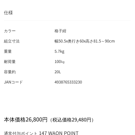
ジョイフルサン
その他
仕様
検索
カラー
格子紺
◯
：店舗受取り可
×
：店舗受取り不可
組立寸法
幅50.5x奥行き60x高さ81.5～90cm
福岡県 (21/25)
重量
5.7kg
イオン筑紫野店
◯
耐荷量
100㎏
佐賀県 (4/4)
イオン大牟田店
◯
容量約
20L
イオン佐賀店
◯
長崎県 (9/11)
イオン大木店
◯
JANコード
4938765333230
イオン唐津店
◯
イオン岡垣店
◯
イオン佐世保白岳店
◯
熊本県 (2/6)
イオン佐賀大和店
◯
イオン糸島店
×
イオン東長崎店
◯
イオン江北店
◯
イオン大津店
停止中
大分県 (6/7)
イオン穂波店
◯
イオン大村店
◯
イオン錦店
◯
本体価格26,800円
（税込価格29,480円）
イオン甘木店
◯
イオン有家店
◯
イオン高城店
◯
宮崎県 (7/7)
イオン宇城店
停止中
イオン福岡伊都店
◯
イオン大塔店
◯
イオン光吉店
◯
147 WAON POINT
通常付与ポイント