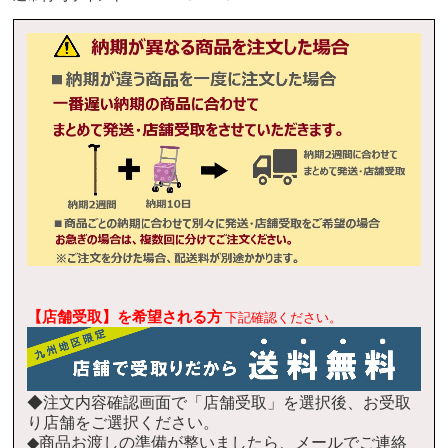
イオン天草店
◯
イオン日向店
◯
鹿児島県 (5/6)
イオン若松店
◯
イオン時津店
◯
イオン三光店
◯
イオン熊本店
停止中
イオン都城店
◯
イオン香椎浜店
◯
イオン島原店
×
イオン挾間店
◯
イオン鹿児島店
◯
イオン八代店
停止中
イオン宮崎店
◯
イオン八幡東店
◯
イオン佐世保四ヶ町店
×
イオンパークプレイス大分店
◯
イオン姶良店
◯
イオン多々良店
◯
イオン福岡店
◯
イオン長崎店
◯
イオン湯布院店
×
イオン隼人国分店
◯
イオン延岡店
◯
イオン直方店
◯
イオンチトセピア店
◯
イオン日田店
◯
イオンかのや店
×
イオン南宮崎店
◯
イオン福津店
◯
イオン壱岐店
◯
イオンプラザ大島店
◯
イオン都城駅前店
◯
イオン大野城店
◯
イオン鹿児島中央店
◯
イオン戸畑店
◯
イオン小郡店
◯
【店舗受取】を希望される方
イオン乙金店
×
下記確認ください。
イオンショッパーズ福岡店
◯
イオン原店
◯
◆注文内容確認画面で「店舗受取」を選択後、お受取
イオンなかま店
×
り店舗をご選択ください。
◆商品お渡しの準備が整いましたら、メールでご連絡