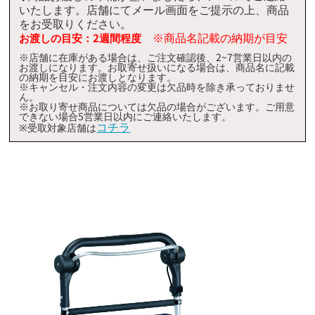
イオン二日市店
◯
いたします。店舗にてメール画面をご提示の上、商品
をお受取りください。
エクスプレス野芥駅前店/イオン野芥店
×
※商品名記載の納期が目安
お渡しの目安：2週間程度
イオンスタイル笹丘店
◯
※店舗に在庫がある場合は、ご注文確認後、2~7営業日以内の
お渡しになります。お取寄せ扱いになる場合は、商品名に記載
イオンマリナタウン店
◯
の納期を目安にお渡しとなります。
※キャンセル・注文内容の変更は欠品時を除き承っておりませ
ん。
※お取り寄せ商品については欠品の場合がございます。ご用意
できない場合5営業日以内にご連絡いたします。
コチラ
※受取対象店舗は