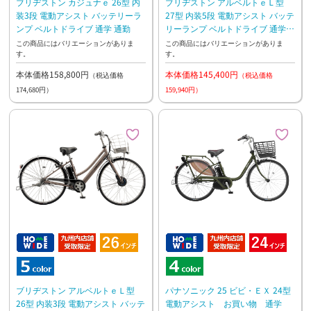
ブリヂストン カジュナｅ 26型 内
ブリヂストン アルベルトｅＬ型
装3段 電動アシスト バッテリーラ
27型 内装5段 電動アシスト バッテ
ンプ ベルトドライブ 通学 通勤
リーランプ ベルトドライブ 通学
通勤
この商品にはバリエーションがありま
この商品にはバリエーションがありま
す。
す。
本体価格158,800円
本体価格145,400円
（税込価格
（税込価格
174,680円）
159,940円）
ブリヂストン アルベルトｅＬ型
パナソニック 25 ビビ・ＥＸ 24型
26型 内装3段 電動アシスト バッテ
電動アシスト お買い物 通学