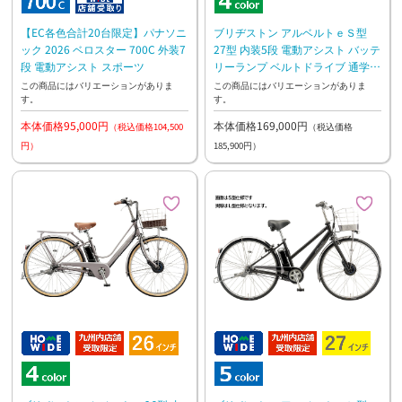
【EC各色合計20台限定】パナソニ
ブリヂストン アルベルトｅＳ型
ック 2026 ベロスター 700C 外装7
27型 内装5段 電動アシスト バッテ
段 電動アシスト スポーツ
リーランプ ベルトドライブ 通学
通勤
この商品にはバリエーションがありま
この商品にはバリエーションがありま
す。
す。
本体価格95,000円
本体価格169,000円
（税込価格104,500
（税込価格
円）
185,900円）