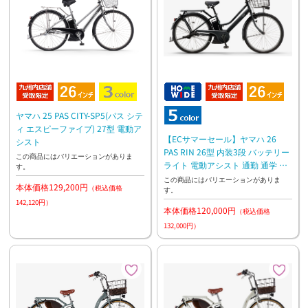
ヤマハ 25 PAS CITY-SP5(パス シテ
ィ エスピーファイブ) 27型 電動ア
【ECサマーセール】ヤマハ 26
シスト
PAS RIN 26型 内装3段 バッテリー
この商品にはバリエーションがありま
ライト 電動アシスト 通勤 通学 お
す。
買い物
この商品にはバリエーションがありま
本体価格129,200円
（税込価格
す。
142,120円）
本体価格120,000円
（税込価格
132,000円）