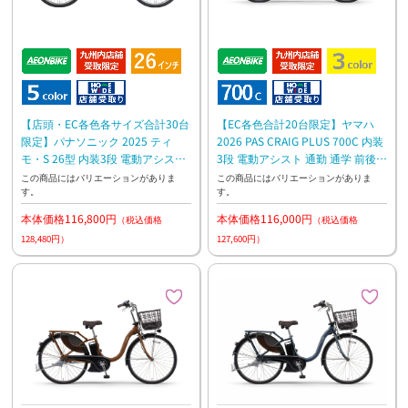
【店頭・EC各色各サイズ合計30台
【EC各色合計20台限定】ヤマハ
限定】パナソニック 2025 ティ
2026 PAS CRAIG PLUS 700C 内装
モ・S 26型 内装3段 電動アシスト
3段 電動アシスト 通勤 通学 前後泥
通勤 通学 お買い物 坂道ラクラク
よけ付き
この商品にはバリエーションがありま
この商品にはバリエーションがありま
す。
す。
本体価格116,800円
本体価格116,000円
（税込価格
（税込価格
128,480円）
127,600円）