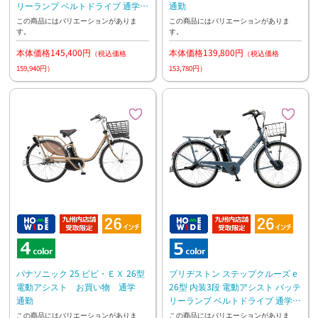
リーランプ ベルトドライブ 通学
通勤
通勤
この商品にはバリエーションがありま
この商品にはバリエーションがありま
す。
す。
本体価格145,400円
本体価格139,800円
（税込価格
（税込価格
159,940円）
153,780円）
パナソニック 25 ビビ・ＥＸ 26型
ブリヂストン ステップクルーズ e
電動アシスト お買い物 通学
26型 内装3段 電動アシスト バッテ
通勤
リーランプ ベルトドライブ 通学
通勤
この商品にはバリエーションがありま
この商品にはバリエーションがありま