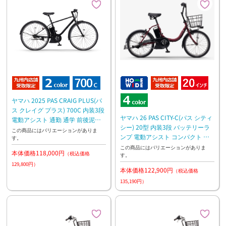
ヤマハ 2025 PAS CRAIG PLUS(パ
ス クレイグ プラス) 700C 内装3段
ヤマハ 26 PAS CITY-C(パス シティ
電動アシスト 通勤 通学 前後泥よ
シー) 20型 内装3段 バッテリーラ
け付き
この商品にはバリエーションがありま
ンプ 電動アシスト コンパクト 通
す。
勤 お買い物
この商品にはバリエーションがありま
本体価格118,000円
（税込価格
す。
129,800円）
本体価格122,900円
（税込価格
135,190円）