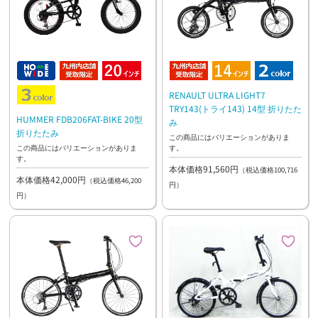
RENAULT ULTRA LIGHT7
TRY143(トライ143) 14型 折りたた
HUMMER FDB206FAT-BIKE 20型
み
折りたたみ
この商品にはバリエーションがありま
す。
この商品にはバリエーションがありま
す。
本体価格91,560円
（税込価格100,716
本体価格42,000円
（税込価格46,200
円）
円）