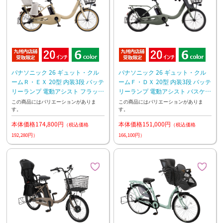
パナソニック 26 ギュット・クル
パナソニック 26 ギュット・クル
ームＲ・ＥＸ 20型 内装3段 バッテ
ームＦ・ＤＸ 20型 内装3段 バッテ
リーランプ 電動アシスト フラッグ
リーランプ 電動アシスト バスケッ
シップモデル ラクイック 押し歩き
ト標準装備 前子乗せモデル
この商品にはバリエーションがありま
この商品にはバリエーションがありま
す。
す。
本体価格174,800円
本体価格151,000円
（税込価格
（税込価格
192,280円）
166,100円）