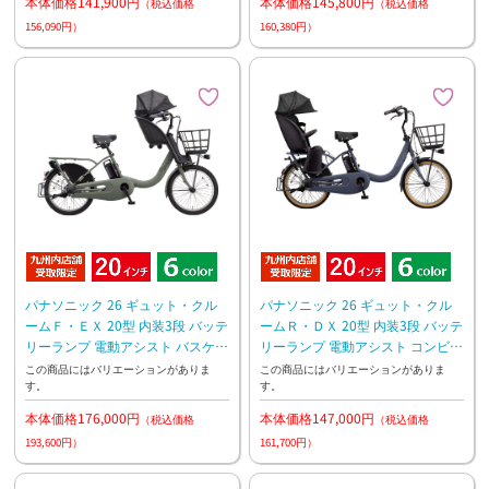
本体価格141,900円
本体価格145,800円
（税込価格
（税込価格
156,090円）
160,380円）
パナソニック 26 ギュット・クル
パナソニック 26 ギュット・クル
ームＦ・ＥＸ 20型 内装3段 バッテ
ームＲ・ＤＸ 20型 内装3段 バッテ
リーランプ 電動アシスト バスケッ
リーランプ 電動アシスト コンビコ
ト標準装備 前子乗せモデル
ラボモデル
この商品にはバリエーションがありま
この商品にはバリエーションがありま
す。
す。
本体価格176,000円
本体価格147,000円
（税込価格
（税込価格
193,600円）
161,700円）