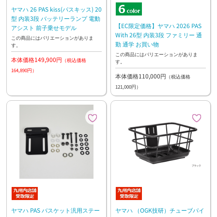
ヤマハ 26 PAS kiss(パスキッス) 20
型 内装3段 バッテリーランプ 電動
【EC限定価格】ヤマハ 2026 PAS
アシスト 前子乗せモデル
With 26型 内装3段 ファミリー 通
この商品にはバリエーションがありま
勤 通学 お買い物
す。
この商品にはバリエーションがありま
本体価格149,900円
（税込価格
す。
164,890円）
本体価格110,000円
（税込価格
121,000円）
ヤマハ PAS バスケット汎用ステー
ヤマハ （OGK技研）チューブパイ