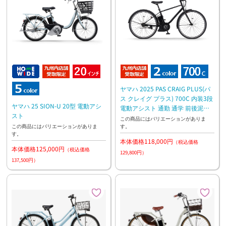
ヤマハ 2025 PAS CRAIG PLUS(パ
ス クレイグ プラス) 700C 内装3段
ヤマハ 25 SION-U 20型 電動アシ
電動アシスト 通勤 通学 前後泥よ
スト
け付き
この商品にはバリエーションがありま
す。
この商品にはバリエーションがありま
す。
本体価格118,000円
（税込価格
本体価格125,000円
（税込価格
129,800円）
137,500円）