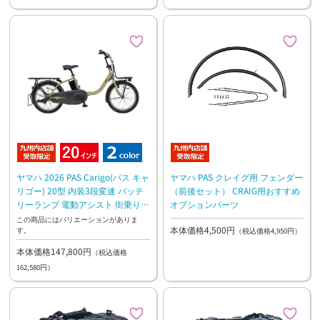
ヤマハ 2026 PAS Carigo(パス キャ
ヤマハ PAS クレイグ用 フェンダー
リゴー) 20型 内装3段変速 バッテ
（前後セット） CRAIG用おすすめ
リーランプ 電動アシスト 街乗り
オプションパーツ
お買い物 パワフルなアシスト
この商品にはバリエーションがありま
本体価格4,500円
す。
（税込価格4,950円）
本体価格147,800円
（税込価格
162,580円）