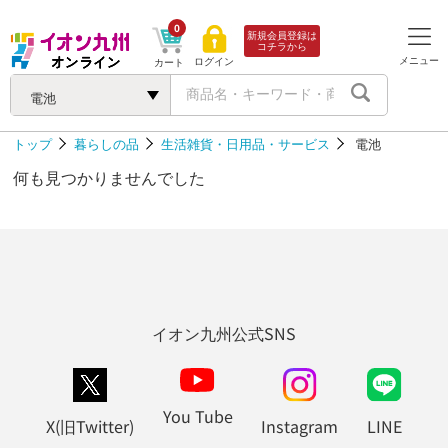
0
新規会員登録は
コチラから
メニュー
ログイン
カート
電池
トップ
暮らしの品
生活雑貨・日用品・サービス
電池
何も見つかりませんでした
イオン九州公式SNS
You Tube
X(旧Twitter)
Instagram
LINE