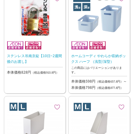
ステンレス吊南京錠【10日~2週間
ホームコーディ やわらか収納ボッ
後のお渡し】
クス ハーフ （浅型/深型）
この商品にはバリエーションがありま
本体価格828円
す。
（税込価格910.8円）
本体価格598円
～
（税込価格657.8円）
本体価格798円
（税込価格877.8円）