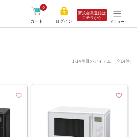
0
新規会員登録は
コチラから
カート
ログイン
メニュー
1-14件目のアイテム （全14件）