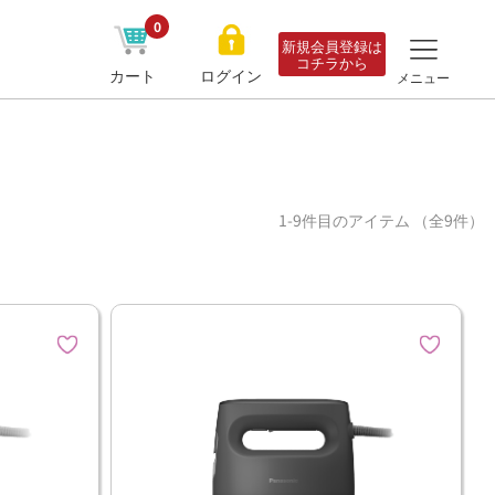
0
新規会員登録は
コチラから
カート
ログイン
メニュー
1-9件目のアイテム （全9件）