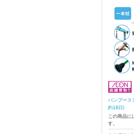
バンブース
約18日)
この商品に
す。