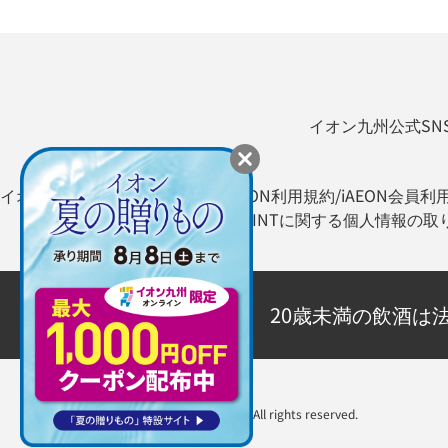
イオン九州公式SN
イオン九州オンライン利用規約
iAEON利用規約/iAEON会員利
WAON POINTに関する個人情報の
20歳未満の飲酒は
Copyright ©AEON KYUSHU Co., Ltd. All rights reserved.