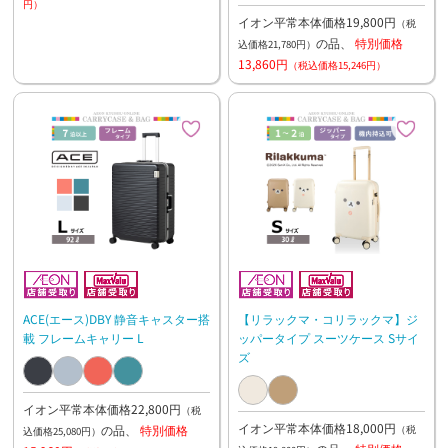
円）
イオン平常本体価格19,800円
（税
の品、
特別価格
込価格21,780円）
13,860円
（税込価格15,246円）
ACE(エース)DBY 静音キャスター搭
【リラックマ・コリラックマ】ジ
載 フレームキャリー L
ッパータイプ スーツケース Sサイ
ズ
イオン平常本体価格22,800円
（税
イオン平常本体価格18,000円
の品、
特別価格
（税
込価格25,080円）