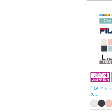
FILA マ
ス L