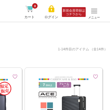
0
新規会員登録は
コチラから
カート
ログイン
メニュー
1-14件目のアイテム （全14件）