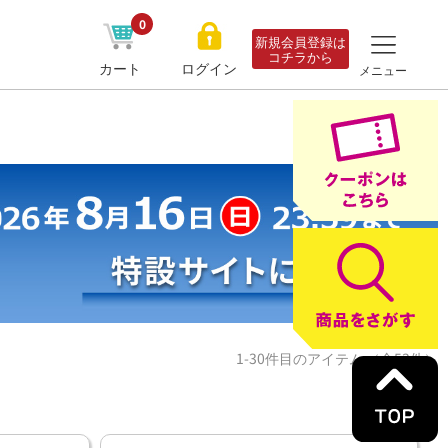
0
新規会員登録は
コチラから
カート
ログイン
メニュー
1-30件目のアイテム （全53件）