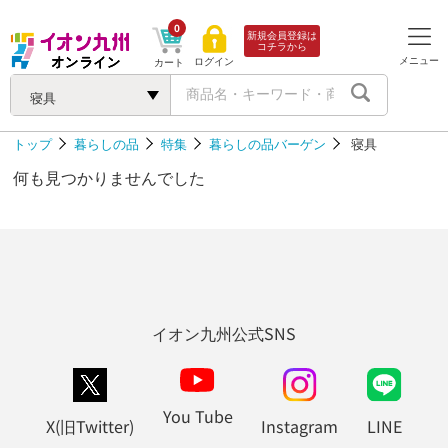
0
新規会員登録は
コチラから
メニュー
ログイン
カート
寝具
トップ
暮らしの品
特集
暮らしの品バーゲン
寝具
何も見つかりませんでした
イオン九州公式SNS
You Tube
X(旧Twitter)
Instagram
LINE