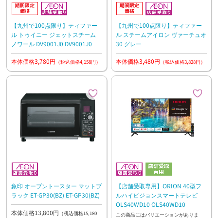
【九州で100点限り】ティファー
【九州で100点限り】ティファー
ル トゥイニー ジェットスチーム
ル スチームアイロン ヴァーチュオ
ノワール DV9001J0 DV9001J0
30 グレー
本体価格3,780円
本体価格3,480円
（税込価格4,158円）
（税込価格3,828円）
象印 オーブントースター マットブ
【店舗受取専用】ORION 40型フ
ラック ET-GP30(BZ) ET-GP30(BZ)
ルハイビジョンスマートテレビ
OLS40WD10 OLS40WD10
本体価格13,800円
（税込価格15,180
この商品にはバリエーションがありま