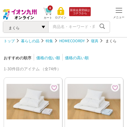
0
新規会員登録は
コチラから
メニュー
ログイン
カート
まくら
トップ
暮らしの品
特集
HOMECOORDY
寝具
まくら
おすすめの順序
価格の低い順
価格の高い順
1-30件目のアイテム （全74件）