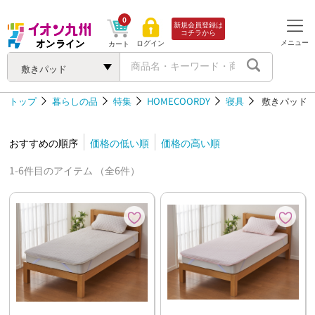
0
新規会員登録は
コチラから
メニュー
ログイン
カート
敷きパッド
トップ
暮らしの品
特集
HOMECOORDY
寝具
敷きパッド
おすすめの順序
価格の低い順
価格の高い順
1-6件目のアイテム （全6件）