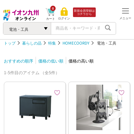
0
新規会員登録は
コチラから
メニュー
ログイン
カート
電池・工具
トップ
暮らしの品
特集
HOMECOORDY
電池・工具
おすすめの順序
価格の低い順
価格の高い順
1-5件目のアイテム （全5件）