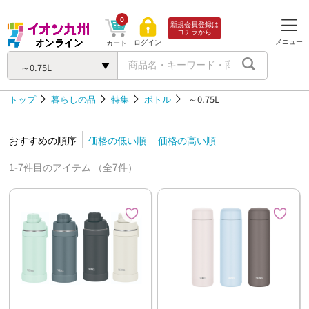
0
新規会員登録は
コチラから
メニュー
ログイン
カート
～0.75L
トップ
暮らしの品
特集
ボトル
～0.75L
おすすめの順序
価格の低い順
価格の高い順
1-7件目のアイテム （全7件）