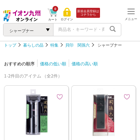
0
新規会員登録は
コチラから
メニュー
ログイン
カート
シャープナー
トップ
暮らしの品
特集
貝印 関孫六
シャープナー
おすすめの順序
価格の低い順
価格の高い順
1-2件目のアイテム （全2件）