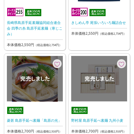
きしめん亭 尾張いろいろ麺詰合せ
長崎県島原手延素麺協同組合連合
会 四季の糸 島原手延素麺（寒じこ
本体価格2,550円
み）
（税込価格2,754円）
本体価格2,550円
（税込価格2,754円）
菱甚 島原手延べ素麺「島原の光」
野村屋 島原手延べ素麺 九州小麦
本体価格2,700円
本体価格2,700円
（税込価格2,916円）
（税込価格2,916円）