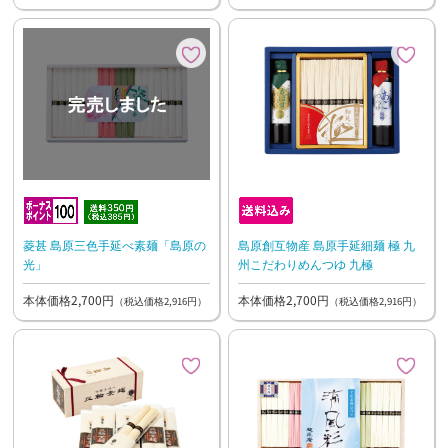
菱甚 島原三色手延べ素麺「島原の
島原創互物産 島原手延細麺 極 九
光」
州こだわりめんつゆ 九極
本体価格2,700円
本体価格2,700円
（税込価格2,916円）
（税込価格2,916円）