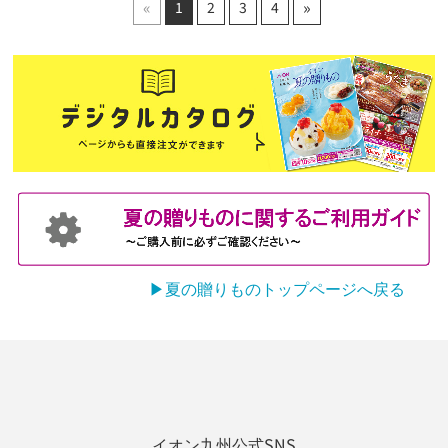
«
»
1
2
3
4
▶夏の贈りものトップページへ戻る
イオン九州公式SNS