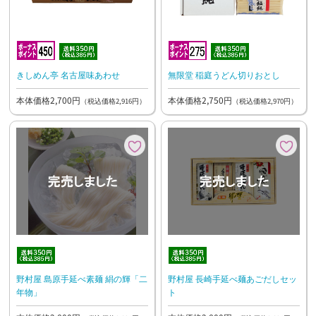
きしめん亭 名古屋味あわせ
無限堂 稲庭うどん切りおとし
本体価格2,700円
本体価格2,750円
（税込価格2,916円）
（税込価格2,970円）
野村屋 島原手延べ素麺 絹の輝「二
野村屋 長崎手延べ麺あごだしセッ
年物」
ト