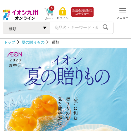
0
新規会員登録は
コチラから
メニュー
ログイン
カート
麺類
トップ
夏の贈りもの
麺類