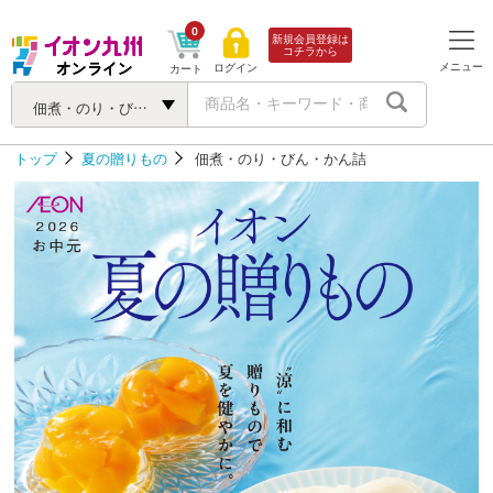
0
新規会員登録は
コチラから
メニュー
ログイン
カート
佃煮・のり・びん・かん詰
トップ
夏の贈りもの
佃煮・のり・びん・かん詰