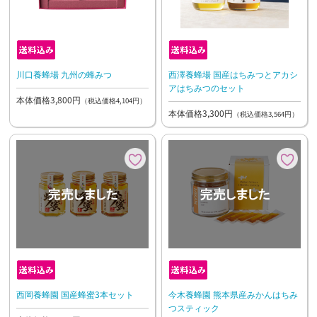
川口養蜂場 九州の蜂みつ
西澤養蜂場 国産はちみつとアカシ
アはちみつのセット
本体価格3,800円
（税込価格4,104円）
本体価格3,300円
（税込価格3,564円）
西岡養蜂園 国産蜂蜜3本セット
今木養蜂園 熊本県産みかんはちみ
つスティック