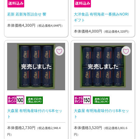
若新 若新海苔詰合せ 響
大洋食品 有明海産一番摘みNORI
ギフト
本体価格4,300円
（税込価格4,644円）
本体価格4,000円
（税込価格4,320円）
大森屋 有明海産味付のり6本セッ
大森屋 有明海産味付のり8本セッ
ト
ト
本体価格2,730円
本体価格3,520円
（税込価格2,948.4
（税込価格3,801.6
円）
円）