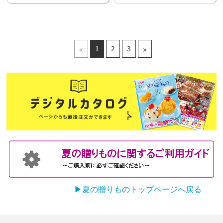
«
»
1
2
3
▶夏の贈りものトップページへ戻る