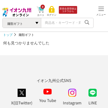
0
新規会員登録は
コチラから
メニュー
ログイン
カート
麺類ギフト
トップ
麺類ギフト
何も見つかりませんでした
イオン九州公式SNS
You Tube
X(旧Twitter)
Instagram
LINE