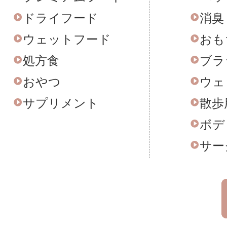
ドライフード
消臭
ウェットフード
おも
処方食
ブラ
おやつ
ウェ
サプリメント
散歩
ボデ
サー