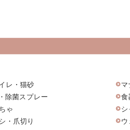
イレ
・
猫砂
マ
・
除菌スプレー
食
ちゃ
シ
シ
・
爪切り
ウ