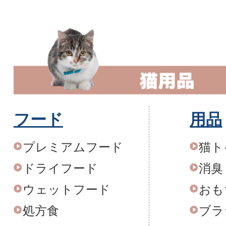
フード
用品
プレミアムフード
猫ト
ドライフード
消臭
ウェットフード
おも
処方食
ブラ