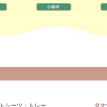
トシーツ
・
トレー
マ