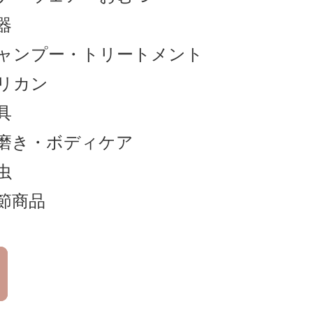
器
ャンプー
・
トリートメント
リカン
具
磨き
・
ボディケア
虫
節商品