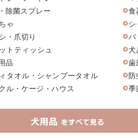
・
除菌スプレー
食
ちゃ
シ
シ
・
爪切り
バ
ットティッシュ
犬
用品
歯
ィタオル
・
シャンプータオル
防
クル
・
ケージ・ハウス
季