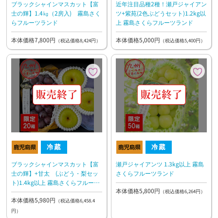
ブラックシャインマスカット【富
近年注目品種2種！瀬戸ジャイアン
士の輝】1.4㎏（2房入) 霧島さく
ツ+紫苑(2色ぶどうセット)1.2kg以
らフルーツランド
上 霧島さくらフルーツランド
本体価格7,800円
本体価格5,000円
（税込価格8,424円）
（税込価格5,400円）
ブラックシャインマスカット【富
瀬戸ジャイアンツ 1.3kg以上 霧島
士の輝】+甘太 (ぶどう・梨セッ
さくらフルーツランド
ト)1.4kg以上 霧島さくらフルーツ
本体価格5,800円
ランド
（税込価格6,264円）
本体価格5,980円
（税込価格6,458.4
円）