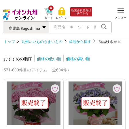
0
新規会員登録は
コチラから
メニュー
ログイン
カート
鹿児島 Kagoshima
トップ
九州いいものうまいもの
産地から探す
商品検索結果
おすすめの順序
価格の低い順
価格の高い順
571-600件目のアイテム （全604件）