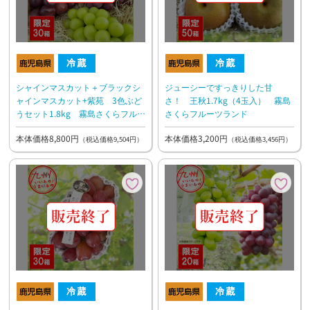
シャインマスカット＋ブラックシ
ジューシーですっきりした甘
ャインマスカット+紫苑 3色ぶど
さ！ 王秋1.7kg（4玉入） 霧島
うセット1.8kg 霧島さくらフルー
さくらフルーツランド
ツランド
本体価格8,800円
本体価格3,200円
（税込価格9,504円）
（税込価格3,456円）