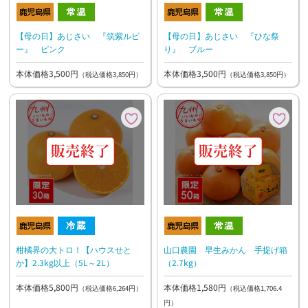
【母の日】あじさい 『筑紫ルビ
【母の日】あじさい 『ひな祭
ー』 ピンク
り』 ブルー
本体価格3,500円
本体価格3,500円
（税込価格3,850円）
（税込価格3,850円）
柑橘界の大トロ！【ハウスせと
山口農園 早生みかん 手提げ箱
か】2.3kg以上（5L～2L）
（2.7kg）
本体価格5,800円
本体価格1,580円
（税込価格6,264円）
（税込価格1,706.4
円）