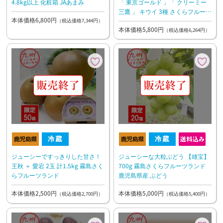
4.8kg以上 化粧箱 JAあまみ
「 東京ゴールド 」「 クリーミー
三鷹 」 キウイ 3種 さくらフルーツ
本体価格6,800円
農園
（税込価格7,344円）
本体価格5,800円
（税込価格6,264円）
ジューシーですっきりした甘さ！
ジューシーな大粒ぶどう 【雄宝】
王秋 ＋ 愛宕 2玉 計1.5kg 霧島さく
700g 霧島さくらフルーツランド
らフルーツランド
鹿児島県産 ぶどう
本体価格2,500円
本体価格5,000円
（税込価格2,700円）
（税込価格5,400円）