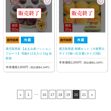
鹿児島県産 【あまみ産パッション
鹿児島県産 柑橘セット（大将季2L
フルーツ】 等級A 12玉入り 1kg 化
サイズ3個＋紅甘夏Lサイズ3個）
粧箱
本体価格2,000円
（税込価格2,160円）
本体価格3,800円
（税込価格4,104円）
«
»
1
16
17
18
19
20
21