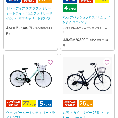
トレーディア ステラファミリー
オートライト 26型 ファミリーサ
丸石 アパッシュクロス 27型 カゴ
イクル ママチャリ お買い物
付きクロスバイク
本体価格26,800円
この商品にはバリエーションがありま
（税込価格29,480
す。
円）
本体価格26,800円
（税込価格29,480
円）
ウェルビー ルートシティ オートラ
丸石 スカイホリデー 26型 ファミ
イト 27型
リー ママチャリ