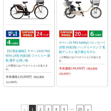
ヤマハ 26 PAS babby(パス バビー)
20型 内装3段 バッテリーランプ 電
【EC限定価格】ヤマハ 2026 PAS
動アシスト 後子乗せモデル
With 24型 内装3段 ファミリー 通
この商品にはバリエーションがありま
勤 通学 お買い物
す。
この商品にはバリエーションがありま
本体価格144,000円
（税込価格
す。
158,400円）
本体価格110,000円
（税込価格
121,000円）
«
»
1
2
3
4
5
25