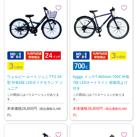
ウェルビー ルートジュニアF2 24
hygge メッテT 460mm 700C 外装
型 外装6段 LEDダイナモランプ ジ
7段 LEDオートライト 前後泥よけ
ュニア
付き
この商品にはバリエーションがありま
この商品にはバリエーションがありま
す。
す。
本体価格28,800円
本体価格38,800円
（税込価格31,680
（税込価格42,680
円）
円）