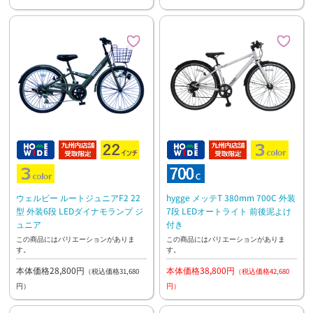
ウェルビー ルートジュニアF2 22
hygge メッテT 380mm 700C 外装
型 外装6段 LEDダイナモランプ ジ
7段 LEDオートライト 前後泥よけ
ュニア
付き
この商品にはバリエーションがありま
この商品にはバリエーションがありま
す。
す。
本体価格28,800円
本体価格38,800円
（税込価格31,680
（税込価格42,680
円）
円）