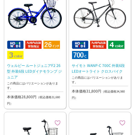
ウェルビー ルートジュニアF2 26
サイモト WANP-C 700C 外装6段
型 外装6段 LEDダイナモランプ ジ
LEDオートライト クロスバイク
ュニア
この商品にはバリエーションがありま
す。
この商品にはバリエーションがありま
す。
本体価格31,800円
（税込価格34,980
本体価格28,800円
（税込価格31,680
円）
円）