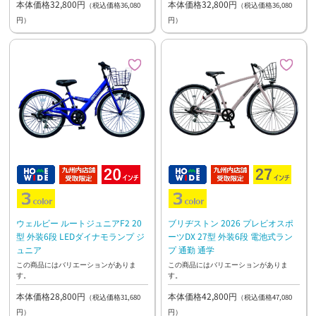
本体価格32,800円
本体価格32,800円
（税込価格36,080
（税込価格36,080
円）
円）
ウェルビー ルートジュニアF2 20
ブリヂストン 2026 プレビオスポ
型 外装6段 LEDダイナモランプ ジ
ーツDX 27型 外装6段 電池式ラン
ュニア
プ 通勤 通学
この商品にはバリエーションがありま
この商品にはバリエーションがありま
す。
す。
本体価格28,800円
本体価格42,800円
（税込価格31,680
（税込価格47,080
円）
円）