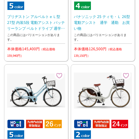
ブリヂストン アルベルトｅＬ型
パナソニック 25 ティモ・Ｌ 26型
27型 内装5段 電動アシスト バッテ
電動アシスト 通学 通勤 お買
リーランプ ベルトドライブ 通学
い物
通勤
この商品にはバリエーションがありま
この商品にはバリエーションがありま
す。
す。
本体価格145,400円
本体価格126,500円
（税込価格
（税込価格
159,940円）
139,150円）