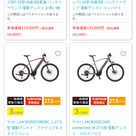
ズDX) 26型 内装3段変速 バッテリ
シー) 20型 内装3段 バッテリーラ
ーランプ 電動アシスト お買い物
ンプ 電動アシスト コンパクト 通
勤 お買い物
この商品にはバリエーションがありま
この商品にはバリエーションがありま
す。
す。
本体価格119,000円
本体価格122,900円
（税込価格
（税込価格
130,900円）
135,190円）
ヤマハ 24CROSSCORERC_L 27.5
ヤマハ 24CROSSCORE
型 電動アシスト アクティブ＆ス
connected_M 27.5型 電動アシス
タイリッシュ
ト クロスバイク