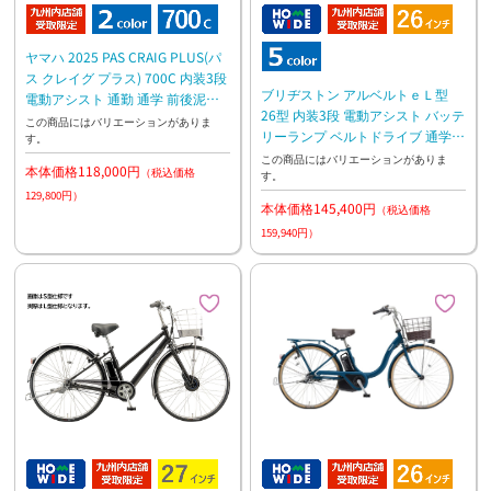
ヤマハ 2025 PAS CRAIG PLUS(パ
ス クレイグ プラス) 700C 内装3段
ブリヂストン アルベルトｅＬ型
電動アシスト 通勤 通学 前後泥よ
26型 内装3段 電動アシスト バッテ
け付き
この商品にはバリエーションがありま
リーランプ ベルトドライブ 通学
す。
通勤
この商品にはバリエーションがありま
本体価格118,000円
（税込価格
す。
129,800円）
本体価格145,400円
（税込価格
159,940円）