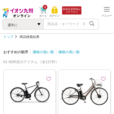
0
新規会員登録は
コチラから
メニュー
ログイン
カート
通学に
トップ
商品検索結果
おすすめの順序
価格の低い順
価格の高い順
61-90件目のアイテム （全127件）