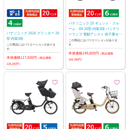
パナソニック 25 ギュット・クル
ーム・DX 20型 内装3段 バッテリ
パナソニック 2026 グリッター 20
ーランプ 電動アシスト 前子乗せモ
型 内装3段
デル
この商品にはバリエーションがありま
す。
この商品にはバリエーションがありま
す。
本体価格149,800円
（税込価格
本体価格117,500円
（税込価格
164,780円）
129,250円）