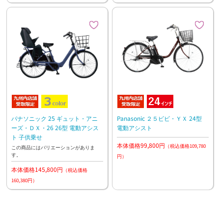
パナソニック 25 ギュット・アニ
Panasonic ２５ビビ・ＹＸ 24型
ーズ・ＤＸ・26 26型 電動アシス
電動アシスト
ト 子供乗せ
本体価格99,800円
（税込価格109,780
この商品にはバリエーションがありま
す。
円）
本体価格145,800円
（税込価格
160,380円）