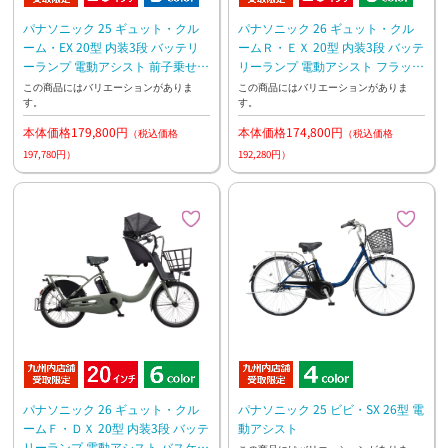
パナソニック 25 ギュット・クル
パナソニック 26 ギュット・クル
ーム・EX 20型 内装3段 バッテリ
ームＲ・ＥＸ 20型 内装3段 バッテ
ーランプ 電動アシスト 前子乗せモ
リーランプ 電動アシスト フラッグ
デル
シップモデル ラクイック 押し歩き
この商品にはバリエーションがありま
この商品にはバリエーションがありま
す。
す。
本体価格179,800円
本体価格174,800円
（税込価格
（税込価格
197,780円）
192,280円）
パナソニック 26 ギュット・クル
パナソニック 25 ビビ・SX 26型 電
ームＦ・ＤＸ 20型 内装3段 バッテ
動アシスト
リーランプ 電動アシスト バスケッ