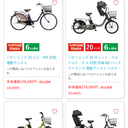
パナソニック 25 ビビ・MX 26型
パナソニック 26 ギュット・クル
電動アシスト
ームＦ・ＥＸ 20型 内装3段 バッテ
リーランプ 電動アシスト バスケッ
この商品にはバリエーションがありま
す。
ト標準装備 前子乗せモデル
この商品にはバリエーションがありま
す。
本体価格108,400円
（税込価格
本体価格176,000円
（税込価格
119,240円）
193,600円）