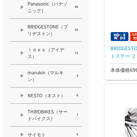
Panasonic（パナソ
48
ニック）
BRIDGESTONE（ブ
65
リヂストン）
BRIDGE
ｉｄｅｓ（アイデ
12
トステー ２４イン
ス）
ーツ
本体価格69
marukin（マルキ
4
ン）
NESTO（ネスト）
6
THIRDBIKES（サー
7
ドバイクス）
サイモト
9