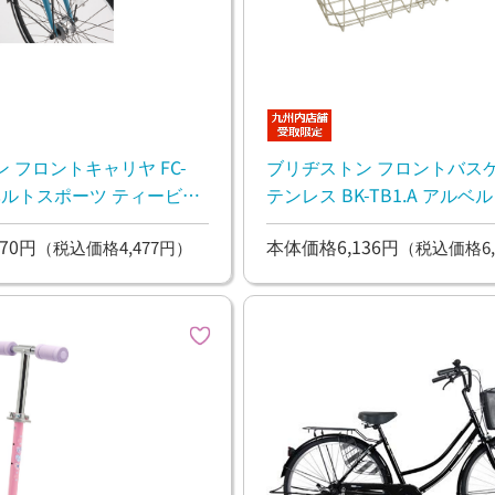
 フロントキャリヤ FC-
ブリヂストン フロントバスケ
テンレス BK-TB1.A アルベルトスポー
ツ ティービーワン用
70円
本体価格6,136円
（税込価格4,477円）
（税込価格6,