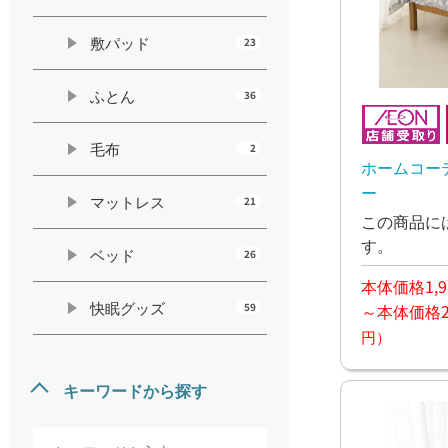
敷パッド
23
ふとん
36
毛布
2
ホームコー
ー
マットレス
21
この商品に
す。
ベッド
26
本体価格1,9
快眠グッズ
59
～本体価格2,
円）
キーワードから探す