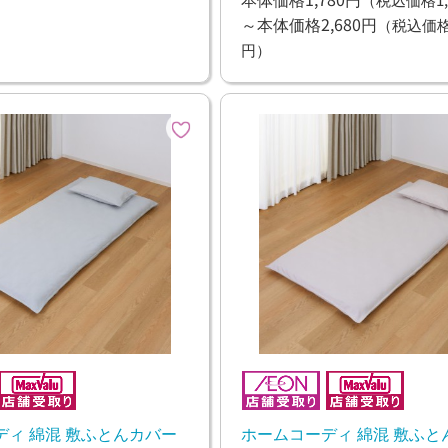
～本体価格2,680円
（税込価格2
円）
ディ 綿混 敷ふとんカバー
ホームコーディ 綿混 敷ふと