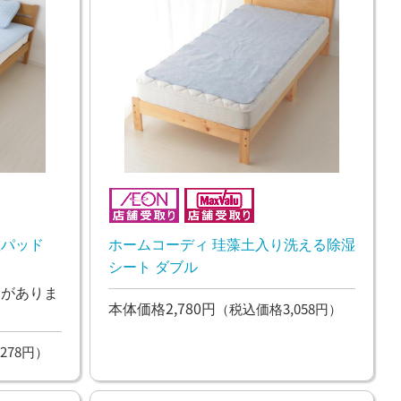
敷パッド
ホームコーディ 珪藻土入り洗える除湿
シート ダブル
ンがありま
本体価格2,780円
（税込価格3,058円）
278円）