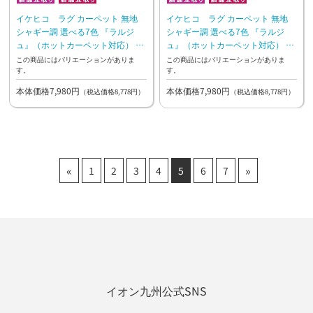
イケヒコ ラグ カーペット 無地
イケヒコ ラグ カーペット 無地
シャギー調 選べる7色 『ラルジ
シャギー調 選べる7色 『ラルジ
ュ』（ホットカーペット対応） ブ
ュ』（ホットカーペット対応） グ
ラウン【10日~2週間後のお渡し】
リーン【10日~2週間後のお渡し】
この商品にはバリエーションがありま
この商品にはバリエーションがありま
す。
す。
本体価格7,980円
本体価格7,980円
（税込価格8,778円）
（税込価格8,778円）
«
»
1
2
3
4
5
6
7
イオン九州公式SNS