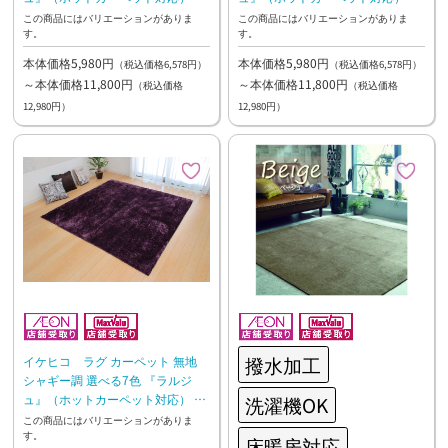
イボリー【10日~2週間後のお渡
レンジ 【10日~2週間後のお渡し】
この商品にはバリエーションがありま
この商品にはバリエーションがありま
す。
す。
し】
本体価格5,980円
本体価格5,980円
（税込価格6,578円）
（税込価格6,578円）
～本体価格11,800円
～本体価格11,800円
（税込価格
（税込価格
12,980円）
12,980円）
撥水加工
イケヒコ ラグ カーペット 無地
シャギー調 選べる7色 『ラルジ
ュ』（ホットカーペット対応） パ
洗濯機OK
ープル 【10日~2週間後のお渡し】
この商品にはバリエーションがありま
す。
床暖房対応