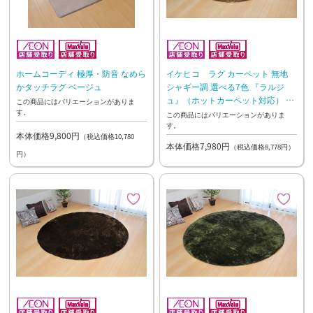
ホームコーディ 極厚・防音 なめら
イケヒコ ラグ カーペット 無地
かタッチラグ ベージュ
シャギー調 選べる7色 『ラルジ
ュ』（ホットカーペット対応） ベ
この商品にはバリエーションがありま
す。
ージュ【10日~2週間後のお渡し】
この商品にはバリエーションがありま
す。
本体価格9,800円
（税込価格10,780
本体価格7,980円
（税込価格8,778円）
円）