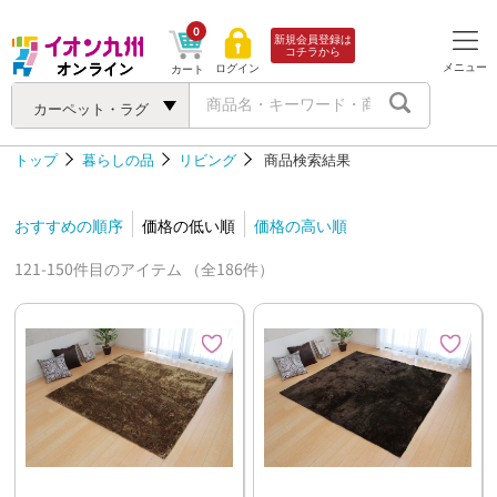
0
新規会員登録は
コチラから
メニュー
ログイン
カート
カーペット・ラグ
トップ
暮らしの品
リビング
商品検索結果
おすすめの順序
価格の低い順
価格の高い順
121-150件目のアイテム （全186件）