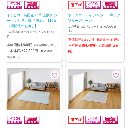
イケヒコ 純国産 い草 上敷き カ
ホームコーディ ジャカード織ラグ
ーペット 糸引織 『湯沢』【10日
ブルーグリーン
~2週間後のお渡し】
この商品にはバリエーションがありま
す。
この商品にはバリエーションがありま
す。
本体価格3,980円
（税込価格4,378円）
本体価格4,980円
～本体価格4,480円
（税込価格5,478円）
（税込価格4,928
～本体価格27,800円
（税込価格
円）
30,580円）