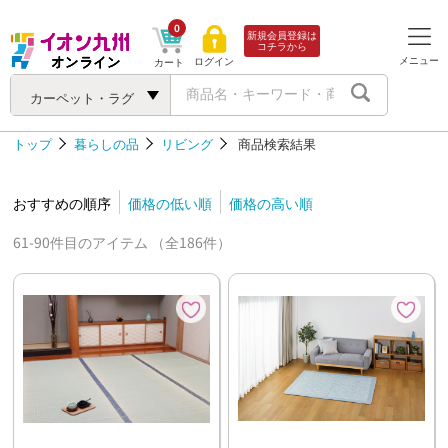
0
新規会員登録は
コチラから
メニュー
ログイン
カート
カーペット・ラグ
トップ
暮らしの品
リビング
商品検索結果
おすすめの順序
価格の低い順
価格の高い順
61-90件目のアイテム （全186件）