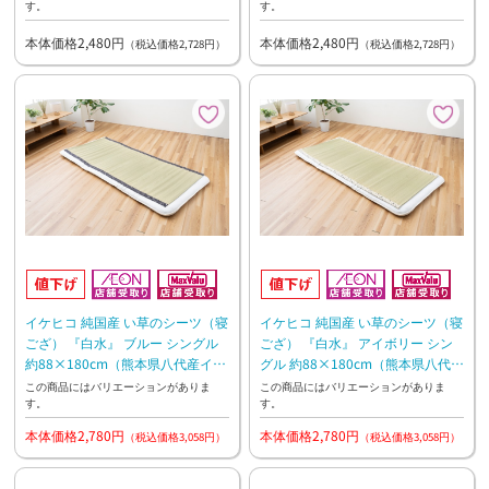
す。
す。
本体価格2,480円
本体価格2,480円
（税込価格2,728円）
（税込価格2,728円）
イケヒコ 純国産 い草のシーツ（寝
イケヒコ 純国産 い草のシーツ（寝
ござ） 『白水』 ブルー シングル
ござ） 『白水』 アイボリー シン
約88×180cm（熊本県八代産イ草
グル 約88×180cm（熊本県八代産
使用）
イ草使用）
この商品にはバリエーションがありま
この商品にはバリエーションがありま
す。
す。
本体価格2,780円
本体価格2,780円
（税込価格3,058円）
（税込価格3,058円）