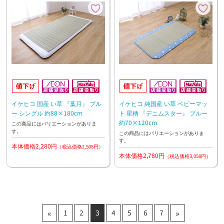
イケヒコ 国産 い草 『葉月』 ブル
イケヒコ 純国産 い草 ベビーマッ
ー シングル 約88×180cm
ト 星柄 『デニムスター』 ブルー
約70×120cm
この商品にはバリエーションがありま
す。
この商品にはバリエーションがありま
す。
本体価格2,280円
（税込価格2,508円）
本体価格2,780円
（税込価格3,058円）
«
»
1
2
3
4
5
6
7