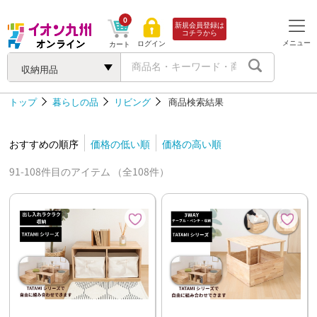
0
新規会員登録は
コチラから
メニュー
ログイン
カート
収納用品
トップ
暮らしの品
リビング
商品検索結果
おすすめの順序
価格の低い順
価格の高い順
91-108件目のアイテム （全108件）